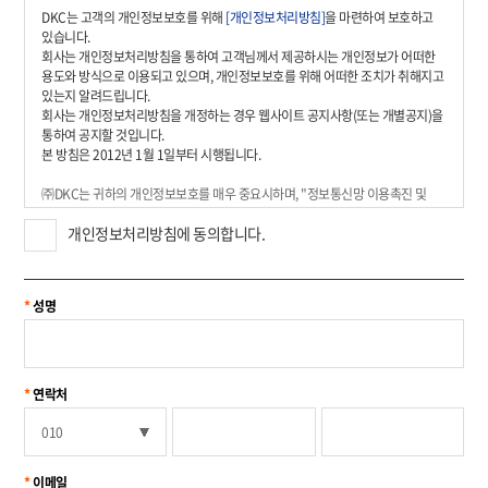
DKC는 고객의 개인정보보호를 위해
[개인정보처리방침]
을 마련하여 보호하고
있습니다.
회사는 개인정보처리방침을 통하여 고객님께서 제공하시는 개인정보가 어떠한
용도와 방식으로 이용되고 있으며, 개인정보보호를 위해 어떠한 조치가 취해지고
있는지 알려드립니다.
회사는 개인정보처리방침을 개정하는 경우 웹사이트 공지사항(또는 개별공지)을
통하여 공지할 것입니다.
본 방침은 2012년 1월 1일부터 시행됩니다.
㈜DKC는 귀하의 개인정보보호를 매우 중요시하며, "정보통신망 이용촉진 및
정보보호 등에 관한 법률" 및 "개인정보보호법" 상의 개인정보보호 규정 및
개인정보처리방침에 동의합니다.
행정안전부가 제정한 "개인정보보호지침"을 준수하고 있습니다.
㈜DKC는 개인정보취급방침을 통하여 귀하께서 제공하시는 개인정보가 어떠한
용도와 방식으로 이용되고 있으며, 개인정보보호를 위해 어떠한 조치가 취해지고
있는지 알려드립니다.
성명
1. 수집하는 개인정보 항목 및 수집방법
- 성명, 연락처, 이메일, 상담내용
2. 개인정보의 수집 및 이용 목적
연락처
- 등록 된 상담내용에 대한 필요시 내용확인 및 처리결과 통보 등 의사소통 경로의
확보 등을 위하여 사용됩니다.
3. 개인정보 보유 및 이용기간
이메일