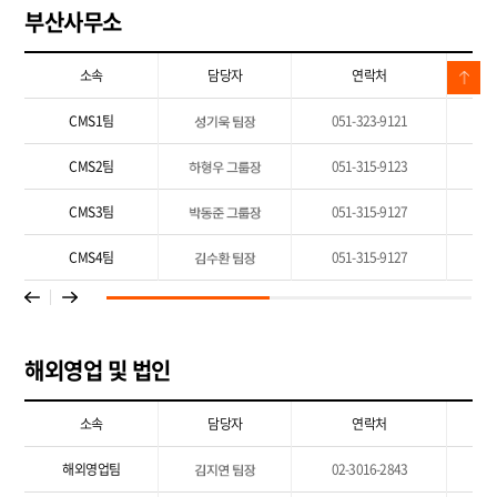
부산사무소
소속
담당자
연락처
CMS1팀
051-323-9121
CMS2팀
051-315-9123
CMS3팀
051-315-9127
CMS4팀
051-315-9127
s
해외영업 및 법인
소속
담당자
연락처
해외영업팀
02-3016-2843