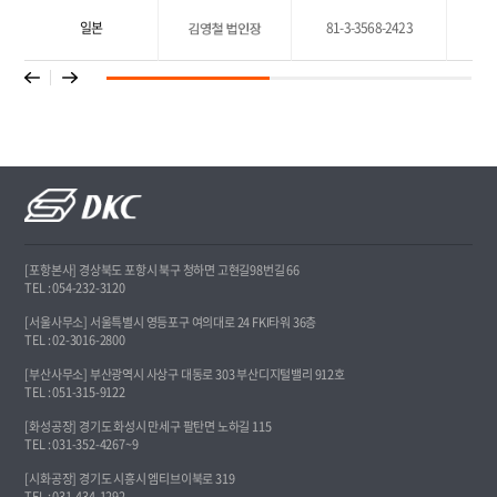
일본
81-3-3568-2423
[포항본사] 경상북도 포항시 북구 청하면 고현길98번길 66
TEL : 054-232-3120
[서울사무소] 서울특별시 영등포구 여의대로 24 FKI타워 36층
TEL : 02-3016-2800
[부산사무소] 부산광역시 사상구 대동로 303 부산디지털밸리 912호
TEL : 051-315-9122
[화성공장] 경기도 화성시 만세구 팔탄면 노하길 115
TEL : 031-352-4267~9
[시화공장] 경기도 시흥시 엠티브이북로 319
TEL : 031-434-1292