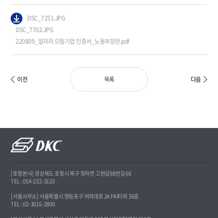
DSC_7251.JPG
DSC_7702.JPG
220809_일자리 으뜸기업 인증서_노동부장관.pdf
이전
다음
목록
[포항본사] 경상북도 포항시 북구 청하면 고현길98번길 66
TEL : 054-232-3120
[서울사무소] 서울특별시 영등포구 여의대로 24 FKI타워 36층
TEL : 02-3016-2800